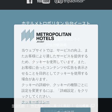
ホテルメトロポリタン 仙台イースト
〒980-8487
宮城県仙台市青葉区中央1-1-1
JR仙台駅直結
当ウェブサイトでは、サービスの向上、ま
＜ 代表 ＞
たお客様により適したサービスを提供する
022-302-3373
TEL :
ため、クッキーを使用しています。また、
お客様に合ったコンテンツや広告を表示さ
せることを目的としてクッキーを使用する
場合があります。
クッキーの詳細や、クッキーの種類ごとに
ページトップへ戻る
設定を変更するには、「詳細設定」をクリ
ックしてください。
クッキーポリシー
宿泊約款
特定商取引法に基づく表記
会社概要
採用情報